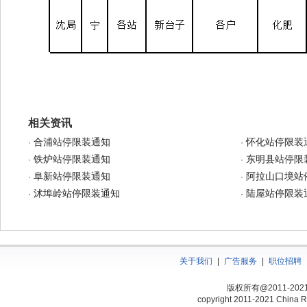
相关资讯
合浦站停限装通知
怀化站停限装
·
·
铁炉站停限装通知
东明县站停限
·
·
阜新站停限装通知
阿拉山口境站
·
·
沭埠岭站停限装通知
陆屋站停限装
·
·
关于我们
|
广告服务
|
职位招聘
版权所有@2011-20
copyright 2011-2021 China Ra